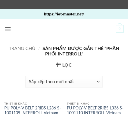
Bỏ
https://iot-master.net/
qua
nội
0
dung
TRANG CHỦ
/
SẢN PHẨM ĐƯỢC GẮN THẺ “PHÂN
PHỐI INTERROLL”
LỌC
THIẾT BỊ KHÁC
THIẾT BỊ KHÁC
PU POLY-V BELT 2RIBS L286 S-
PU POLY-V BELT 2RIBS L336 S-
1001109 INTERROLL Vietnam
1001110 INTERROLL Vietnam