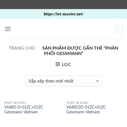
Bỏ
https://iot-master.net/
qua
nội
0
dung
TRANG CHỦ
/
SẢN PHẨM ĐƯỢC GẮN THẺ “PHÂN
PHỐI GESSMANN”
LỌC
THIẾT BỊ KHÁC
THIẾT BỊ KHÁC
V64B5-D-01ZC+01ZC
V64B52D-01ZC+01ZC
Gessmann Vietnam
Gessmann Vietnam