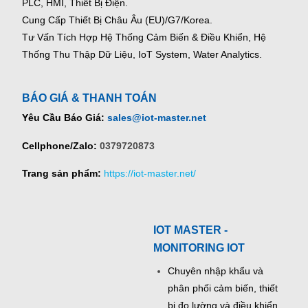
PLC, HMI, Thiết Bị Điện.
Cung Cấp Thiết Bị Châu Âu (EU)/G7/Korea.
Tư Vấn Tích Hợp Hệ Thống Cảm Biến & Điều Khiển, Hệ
Thống Thu Thập Dữ Liệu, IoT System, Water Analytics.
BÁO GIÁ & THANH TOÁN
Yêu Cầu Báo Giá:
sales@iot-master.net
Cellphone/Zalo:
0379720873
Trang sản phẩm:
https://iot-master.net/
IOT MASTER -
MONITORING IOT
Chuyên nhập khẩu và
phân phối cảm biến, thiết
bị đo lường và điều khiển.