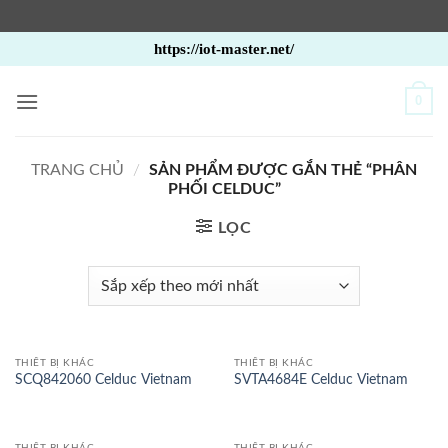
Bỏ
https://iot-master.net/
qua
nội
0
dung
TRANG CHỦ
/
SẢN PHẨM ĐƯỢC GẮN THẺ “PHÂN
PHỐI CELDUC”
LỌC
THIẾT BỊ KHÁC
THIẾT BỊ KHÁC
SCQ842060 Celduc Vietnam
SVTA4684E Celduc Vietnam
THIẾT BỊ KHÁC
THIẾT BỊ KHÁC