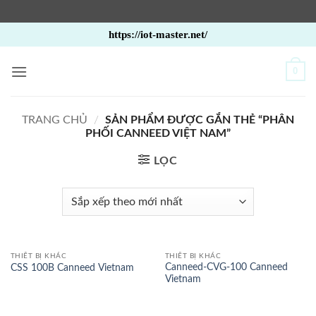
Bỏ
https://iot-master.net/
qua
nội
0
dung
TRANG CHỦ
/
SẢN PHẨM ĐƯỢC GẮN THẺ “PHÂN
PHỐI CANNEED VIỆT NAM”
LỌC
THIẾT BỊ KHÁC
THIẾT BỊ KHÁC
Canneed-CVG-100 Canneed
CSS 100B Canneed Vietnam
Vietnam