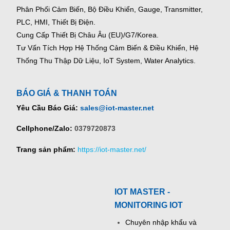
Phân Phối Cảm Biến, Bộ Điều Khiển, Gauge,
Transmitter,
PLC, HMI, Thiết Bị Điện.
Cung Cấp Thiết Bị Châu Âu (EU)/G7/Korea.
Tư Vấn Tích Hợp Hệ Thống Cảm Biến & Điều Khiển, Hệ
Thống Thu Thập Dữ Liệu, IoT System, Water Analytics.
BÁO GIÁ & THANH TOÁN
Yêu Cầu Báo Giá:
sales@iot-master.net
Cellphone/Zalo:
0379720873
Trang sản phẩm:
https://iot-master.net/
IOT MASTER -
MONITORING IOT
Chuyên nhập khẩu và