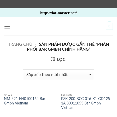
Bỏ
https://iot-master.net/
qua
nội
0
dung
TRANG CHỦ
/
SẢN PHẨM ĐƯỢC GẮN THẺ “PHÂN
PHỐI BAR GMBH CHÍNH HÃNG”
LỌC
VALVE
SENSOR
NM-521-H40100164 Bar
PZK-200-BCC-016-K1-GD125-
Gmbh Vietnam
1A 30011053 Bar Gmbh
Vietnam