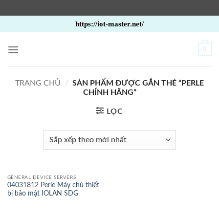
Bỏ
https://iot-master.net/
qua
nội
0
dung
TRANG CHỦ
/
SẢN PHẨM ĐƯỢC GẮN THẺ “PERLE
CHÍNH HÃNG”
LỌC
GENERAL DEVICE SERVERS
04031812 Perle Máy chủ thiết
bị bảo mật IOLAN SDG