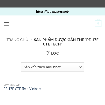
Bỏ
https://iot-master.net/
qua
nội
0
dung
TRANG CHỦ
/
SẢN PHẨM ĐƯỢC GẮN THẺ “PE-17F
CTE TECH”
LỌC
MÁY BIẾN ÁP
PE-17F CTE Tech Vietnam