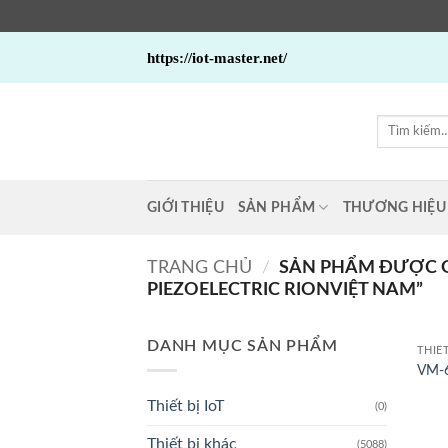
Bỏ
https://iot-master.net/
qua
nội
dung
Tìm
kiếm:
GIỚI THIỆU
SẢN PHẨM
THƯƠNG HIỆU
TRANG CHỦ
/
SẢN PHẨM ĐƯỢC GẮ
PIEZOELECTRIC RIONVIỆT NAM”
DANH MỤC SẢN PHẨM
THIẾ
VM-6
Thiết bị IoT
(0)
Thiết bị khác
(5088)