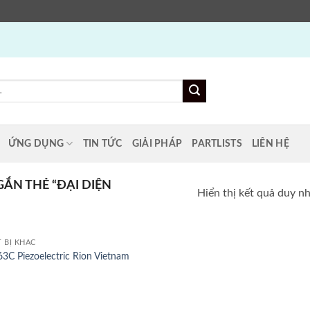
ỨNG DỤNG
TIN TỨC
GIẢI PHÁP
PARTLISTS
LIÊN HỆ
N THẺ “ĐẠI DIỆN
Hiển thị kết quả duy n
T BỊ KHÁC
3C Piezoelectric Rion Vietnam