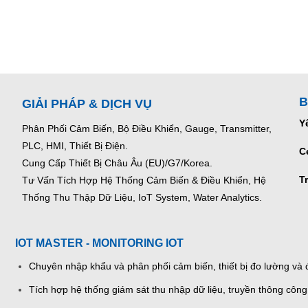
B
GIẢI PHÁP & DỊCH VỤ
Y
Phân Phối Cảm Biến, Bộ Điều Khiển, Gauge,
Transmitter,
PLC, HMI, Thiết Bị Điện.
C
Cung Cấp Thiết Bị Châu Âu (EU)/G7/Korea.
T
Tư Vấn Tích Hợp Hệ Thống Cảm Biến & Điều Khiển, Hệ
Thống Thu Thập Dữ Liệu, IoT System, Water Analytics.
IOT MASTER - MONITORING IOT
Chuyên nhập khẩu và phân phối cảm biến, thiết bị đo lường và đ
Tích hợp hệ thống giám sát thu nhập dữ liệu, truyền thông công