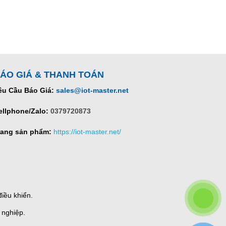
ÁO GIÁ & THANH TOÁN
êu Cầu Báo Giá:
sales@iot-master.net
ellphone/Zalo:
0379720873
rang sản phẩm:
https://iot-master.net/
iều khiển.
 nghiệp.