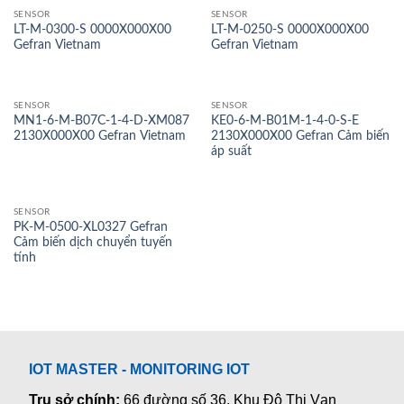
SENSOR
SENSOR
LT-M-0300-S 0000X000X00
LT-M-0250-S 0000X000X00
Gefran Vietnam
Gefran Vietnam
SENSOR
SENSOR
MN1-6-M-B07C-1-4-D-XM087
KE0-6-M-B01M-1-4-0-S-E
2130X000X00 Gefran Vietnam
2130X000X00 Gefran Cảm biến
áp suất
SENSOR
PK-M-0500-XL0327 Gefran
Cảm biến dịch chuyển tuyến
tính
IOT MASTER - MONITORING IOT
Trụ sở chính:
66 đường số 36, Khu Đô Thị Vạn