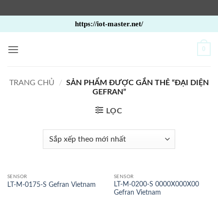
Bỏ
https://iot-master.net/
qua
nội
0
dung
TRANG CHỦ
/
SẢN PHẨM ĐƯỢC GẮN THẺ “ĐẠI DIỆN
GEFRAN”
LỌC
SENSOR
SENSOR
LT-M-0200-S 0000X000X00
LT-M-0175-S Gefran Vietnam
Gefran Vietnam