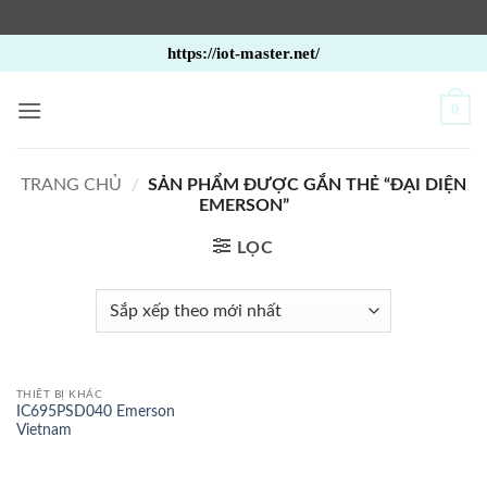
Bỏ
https://iot-master.net/
qua
nội
0
dung
TRANG CHỦ
/
SẢN PHẨM ĐƯỢC GẮN THẺ “ĐẠI DIỆN
EMERSON”
LỌC
THIẾT BỊ KHÁC
IC695PSD040 Emerson
Vietnam