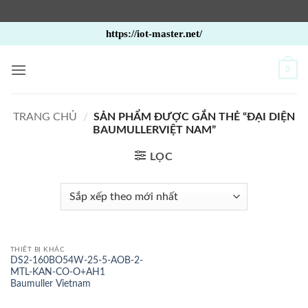
Bỏ
https://iot-master.net/
qua
nội
0
dung
TRANG CHỦ
/
SẢN PHẨM ĐƯỢC GẮN THẺ “ĐẠI DIỆN
BAUMULLERVIỆT NAM”
LỌC
THIẾT BỊ KHÁC
DS2-160BO54W-25-5-AOB-2-
MTL-KAN-CO-O+AH1
Baumuller Vietnam