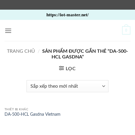
Bỏ
https://iot-master.net/
qua
nội
0
dung
TRANG CHỦ
/
SẢN PHẨM ĐƯỢC GẮN THẺ “DA-500-
HCL GASDNA”
LỌC
THIẾT BỊ KHÁC
DA-500-HCL Gasdna Vietnam