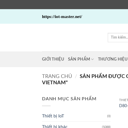
Bỏ
https://iot-master.net/
qua
nội
dung
Tìm
kiếm:
GIỚI THIỆU
SẢN PHẨM
THƯƠNG HIỆU
TRANG CHỦ
/
SẢN PHẨM ĐƯỢC G
VIETNAM”
DANH MỤC SẢN PHẨM
THIẾ
D80-
Thiết bị IoT
(0)
Thiết bị khác
(5088)