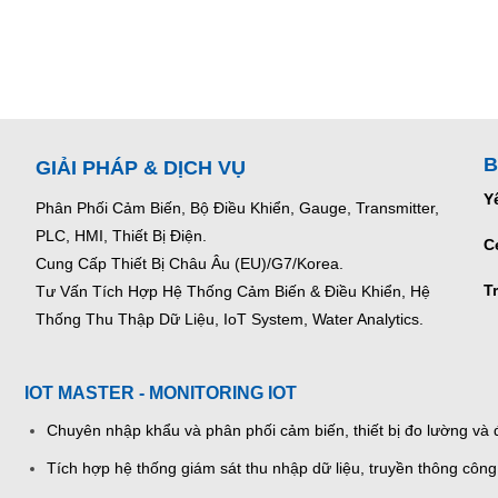
B
GIẢI PHÁP & DỊCH VỤ
Y
Phân Phối Cảm Biến, Bộ Điều Khiển, Gauge,
Transmitter,
PLC, HMI, Thiết Bị Điện.
C
Cung Cấp Thiết Bị Châu Âu (EU)/G7/Korea.
T
Tư Vấn Tích Hợp Hệ Thống Cảm Biến & Điều Khiển, Hệ
Thống Thu Thập Dữ Liệu, IoT System, Water Analytics.
IOT MASTER - MONITORING IOT
Chuyên nhập khẩu và phân phối cảm biến, thiết bị đo lường và đ
Tích hợp hệ thống giám sát thu nhập dữ liệu, truyền thông công