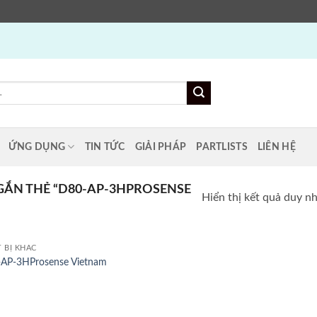
ỨNG DỤNG
TIN TỨC
GIẢI PHÁP
PARTLISTS
LIÊN HỆ
ẮN THẺ “D80-AP-3HPROSENSE
Hiển thị kết quả duy n
T BỊ KHÁC
AP-3HProsense Vietnam