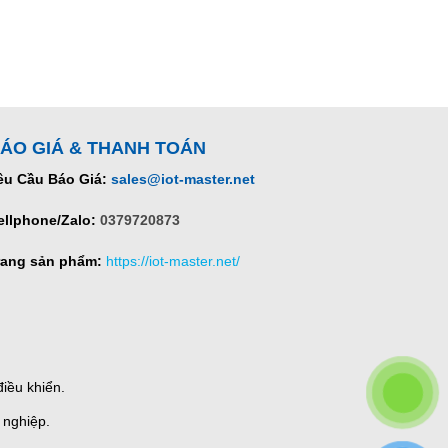
ÁO GIÁ & THANH TOÁN
êu Cầu Báo Giá:
sales@iot-master.net
ellphone/Zalo:
0379720873
rang sản phẩm:
https://iot-master.net/
iều khiển.
 nghiệp.